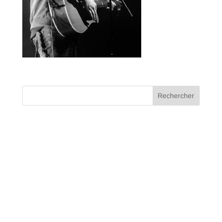
Crédit : Maxime Duhamel @MDHLM
Commentaires récents
Archives
Catégories
Aucune catégorie