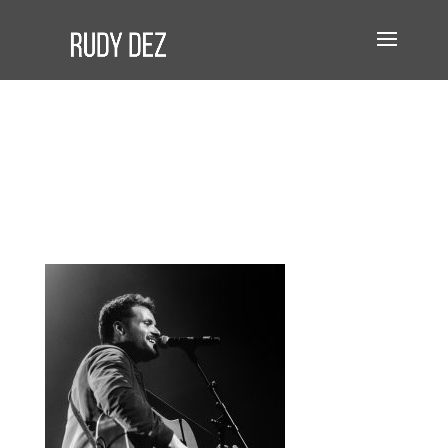
Metronum
(31)